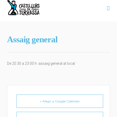
Na
Assaig general
De 20.30 a 23:00 h. assaig general al local
+ Afegir a Google Calendar