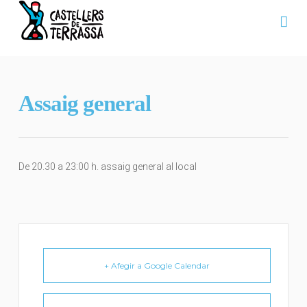
Na
Assaig general
De 20.30 a 23:00 h. assaig general al local
+ Afegir a Google Calendar