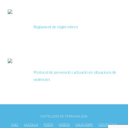
Reglament de
règim intern
Reglament de règim intern
Protocol
Assetjament
Protocol de prevenció i actuació en situacions de
violències
CASTELLERS DE TERRASSA 2026
INICI
LA COLLA
FOTOS
VIDEOS
CALENDARI
CONTACTAR