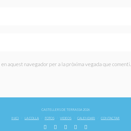
b en aquest navegador per a la pròxima vegada que comenti
CASTELLERS DE TERRASSA 2026
INICI
LA COLLA
FOTOS
VIDEOS
CALENDARI
CONTACTAR