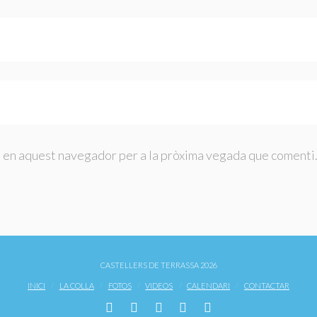
b en aquest navegador per a la pròxima vegada que comenti
CASTELLERS DE TERRASSA 2026
INICI
LA COLLA
FOTOS
VIDEOS
CALENDARI
CONTACTAR