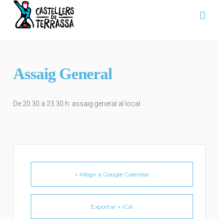
Na
Assaig General
De 20.30 a 23.30 h. assaig general al local
+ Afegir a Google Calendar
Exportar + iCal