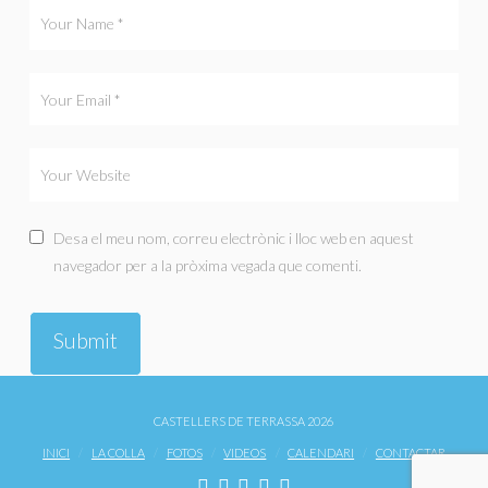
Desa el meu nom, correu electrònic i lloc web en aquest
navegador per a la pròxima vegada que comenti.
CASTELLERS DE TERRASSA 2026
INICI
LA COLLA
FOTOS
VIDEOS
CALENDARI
CONTACTAR