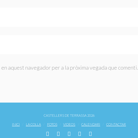
b en aquest navegador per a la pròxima vegada que comenti
CASTELLERS DE TERRASSA 2026
INICI
LA COLLA
FOTOS
VIDEOS
CALENDARI
CONTACTAR